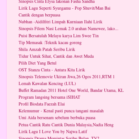
Sinopsis Cinta Elysa lakonan Fasha Sandha
Lirik Lagu Seperti Syurgamu - Pop Shuvit/Man Bai
Cantik dengan berpuasa
Nubhan -Aidilfitri Limpah Kurniaan Ilahi Lirik
Sinopsis Filem Nasi Lemak 2.0 arahan Namewee, lako...
Puisi Bersatulah Melayu karya Lim Swee Tin
Tip Memasak :Teknik kacau goreng
Shila Amzah Patah Seribu Lirik
Tidur Untuk Sihat, Cantik dan Awet Muda
Pilih Diet Yang Betul
OST Stanza Cinta - Antara Kita Lirik
Sinopsis Telemovie Ukiran Jiwa,26 Ogos 2011,RTM 1
Lemah Kawalan Kencing (LUL)
Buffet Ramadan 2011 Hotel One World, Bandar Utama, KL
Program langsing bersama iSIHAT
Profil Biodata Faezah Elai
Kelemumur - Kenal pasti punca tangani masalah
Umi Aida bersenam sebelum berbuka puasa
Petua Cantik Ratu Cantik Dunia Malaysia,Nadia Heng
Lirik Lagu I Love You by Najwa Latif
Sinopsis Drama Memintas Seribu Bulan, TV2