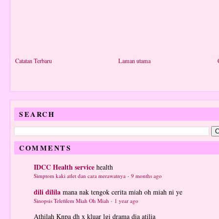
Catatan Terbaru
Laman utama
SEARCH
COMMENTS
IDCC Health service
health
Simptom kaki atlet dan cara merawatnya
·
9 months ago
dili dilila
mana nak tengok cerita miah oh miah ni ye
Sinopsis Telefilem Miah Oh Miah
·
1 year ago
Athilah
Knpa dh x kluar lgi drama dia atilia