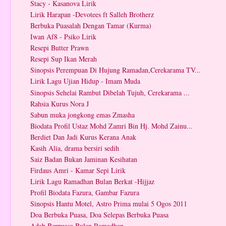
Stacy - Kasanova Lirik
Lirik Harapan -Devotees ft Salleh Brotherz
Berbuka Puasalah Dengan Tamar (Kurma)
Iwan Af8 - Psiko Lirik
Resepi Butter Prawn
Resepi Sup Ikan Merah
Sinopsis Perempuan Di Hujung Ramadan,Cerekarama TV...
Lirik Lagu Ujian Hidup - Imam Muda
Sinopsis Sehelai Rambut Dibelah Tujuh, Cerekarama ...
Rahsia Kurus Nora J
Sabun muka jongkong emas Zmasha
Biodata Profil Ustaz Mohd Zamri Bin Hj. Mohd Zainu...
Berdiet Dan Jadi Kurus Kerana Anak
Kasih Alia, drama bersiri sedih
Saiz Badan Bukan Jaminan Kesihatan
Firdaus Amri - Kamar Sepi Lirik
Lirik Lagu Ramadhan Bulan Berkat -Hijjaz
Profil Biodata Fazura, Gambar Fazura
Sinopsis Hantu Motel, Astro Prima mulai 5 Ogos 2011
Doa Berbuka Puasa, Doa Selepas Berbuka Puasa
Adab Berpuasa Bulan Ramadhan