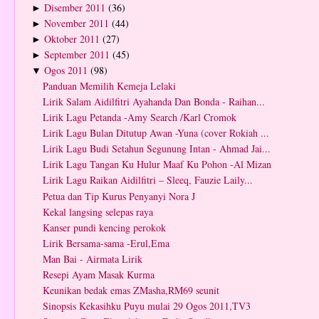
Disember 2011
(36)
►
November 2011
(44)
►
Oktober 2011
(27)
►
September 2011
(45)
►
Ogos 2011
(98)
▼
Panduan Memilih Kemeja Lelaki
Lirik Salam Aidilfitri Ayahanda Dan Bonda - Raihan...
Lirik Lagu Petanda -Amy Search /Karl Cromok
Lirik Lagu Bulan Ditutup Awan -Yuna (cover Rokiah ...
Lirik Lagu Budi Setahun Segunung Intan - Ahmad Jai...
Lirik Lagu Tangan Ku Hulur Maaf Ku Pohon -Al Mizan
Lirik Lagu Raikan Aidilfitri – Sleeq, Fauzie Laily...
Petua dan Tip Kurus Penyanyi Nora J
Kekal langsing selepas raya
Kanser pundi kencing perokok
Lirik Bersama-sama -Erul,Ema
Man Bai - Airmata Lirik
Resepi Ayam Masak Kurma
Keunikan bedak emas ZMasha,RM69 seunit
Sinopsis Kekasihku Puyu mulai 29 Ogos 2011,TV3