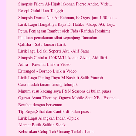
Sinopsis Filem Al-Hijab lakonan Pierre Andre, Vide...
Resepi Gulai Ikan Tenggiri
Sinopsis Drama Nur Ar-Rahman,19 Ogos, jam 1.30 pet...
Lirik Lagu Hangatnya Raya Di Hatiku -Usop, AG, Ley...
Petua Penjagaan Rambut oleh Fida (Rafidah Ibrahim)
Panduan pemakanan sihat sepanjang Ramadan
Qalisha - Satu Januari Lirik
Lirik lagu Lelaki Seperti Aku -Alif Satar
Sinopsis Cintaku 120KM/J lakonan Zizan, Aidilfitri...
Adira - Kesuma Lirik n Video
Estranged - Borneo Lirik n Video
Lirik Lagu Pening Raya-M.Nasir ft Salih Yaacob
Cara mudah tanam terung telunjuk
Minum susu kacang soya F&N Seasons di bulan puasa
Ogawa Avant Therapy, Ogawa Mobile Seat XE - Extend...
Berubat dengan bersenam
Tip Segar,Sihat dan Cantik di bulan puasa
Lirik Lagu Alangkah Indah -Opick
Alamat Butik Salikin Sidek
Keburukan Celup Teh Uncang Terlalu Lama