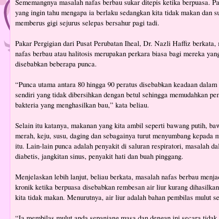
Sememangnya masalah nafas berbau sukar ditepis ketika berpuasa. Pa
yang ingin tahu mengapa ia berlaku sedangkan kita tidak makan dan s
memberus gigi sejurus selepas bersahur pagi tadi.
Pakar Pergigian dari Pusat Perubatan Iheal, Dr. Nazli Haffiz berkata,
nafas berbau atau halitosis merupakan perkara biasa bagi mereka yan
disebabkan beberapa punca.
“Punca utama antara 80 hingga 90 peratus disebabkan keadaan dalam 
sendiri yang tidak dibersihkan dengan betul sehingga memudahkan p
bakteria yang menghasilkan bau,” kata beliau.
Selain itu katanya, makanan yang kita ambil seperti bawang putih, b
merah, keju, susu, daging dan sebagainya turut menyumbang kepada 
itu. Lain-lain punca adalah penyakit di saluran respiratori, masalah da
diabetis, jangkitan sinus, penyakit hati dan buah pinggang.
Menjelaskan lebih lanjut, beliau berkata, masalah nafas berbau menjad
kronik ketika berpuasa disebabkan rembesan air liur kurang dihasilka
kita tidak makan. Menurutnya, air liur adalah bahan pembilas mulut s
“Ia membilas mulut anda sepanjang masa dan dengan ini secara tidak