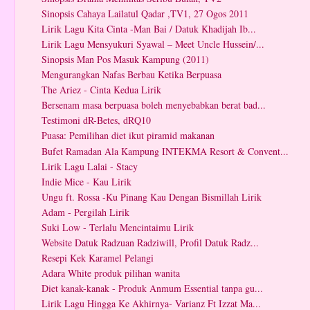
Sinopsis Cahaya Lailatul Qadar ,TV1, 27 Ogos 2011
Lirik Lagu Kita Cinta -Man Bai / Datuk Khadijah Ib...
Lirik Lagu Mensyukuri Syawal – Meet Uncle Hussein/...
Sinopsis Man Pos Masuk Kampung (2011)
Mengurangkan Nafas Berbau Ketika Berpuasa
The Ariez - Cinta Kedua Lirik
Bersenam masa berpuasa boleh menyebabkan berat bad...
Testimoni dR-Betes, dRQ10
Puasa: Pemilihan diet ikut piramid makanan
Bufet Ramadan Ala Kampung INTEKMA Resort & Convent...
Lirik Lagu Lalai - Stacy
Indie Mice - Kau Lirik
Ungu ft. Rossa -Ku Pinang Kau Dengan Bismillah Lirik
Adam - Pergilah Lirik
Suki Low - Terlalu Mencintaimu Lirik
Website Datuk Radzuan Radziwill, Profil Datuk Radz...
Resepi Kek Karamel Pelangi
Adara White produk pilihan wanita
Diet kanak-kanak - Produk Anmum Essential tanpa gu...
Lirik Lagu Hingga Ke Akhirnya- Varianz Ft Izzat Ma...